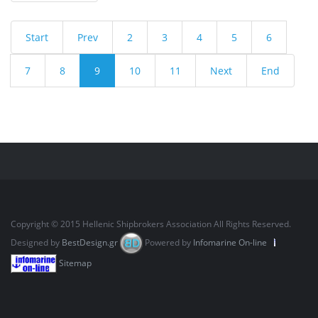
Start
Prev
2
3
4
5
6
7
8
9
10
11
Next
End
Copyright © 2015 Hellenic Shipbrokers Association All Rights Reserved.
Designed by
BestDesign.gr
Powered by
Infomarine On-line
Sitemap