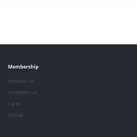
Membership
Members List
Companies List
Log in
Sitemap