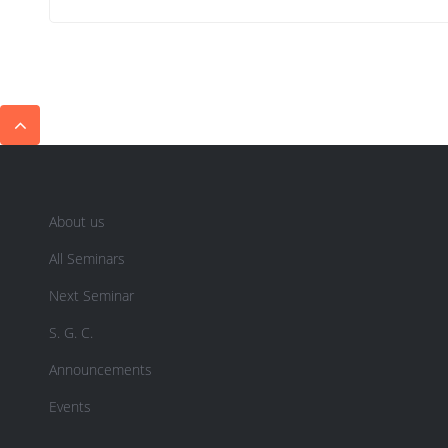
About us
All Seminars
Next Seminar
S. G. C.
Announcements
Events