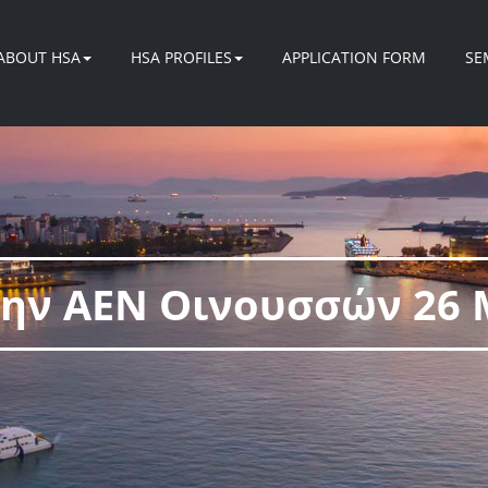
ABOUT HSA
HSA PROFILES
APPLICATION FORM
SE
την ΑΕΝ Οινουσσών 26 