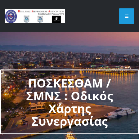
ΠΟΣΚΕΣΘΑΜ /
ΣΜΝΣ : Οδικός
Χάρτης
Συνεργασίας